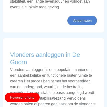
stabiliteit, een lange levensduur en voldoet aan
eventuele lokale regelgeving
Verder lezen
Vlonders aanleggen in De
Goorn
Vlonders aanleggen is een populaire manier om
een aantrekkelijke en functionele buitenruimte te
creëren Het proces begint met het voorbereiden
van de ondergrond, waarbij oude bestrating
verwijderd en een stabiele basis aangelegd wordt
Hovenier offerte
van bijvoorbeeld stabilisatiezand Vervolgens
worden palen of poeren geplaatst om de vlonder te