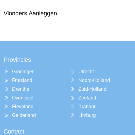
Vlonders Aanleggen
Provincies
Groningen
Utrecht
Friesland
Noord-Holland
Drenthe
Zuid-Holland
Overijssel
Zeeland
Flevoland
Brabant
Gelderland
Limburg
Contact