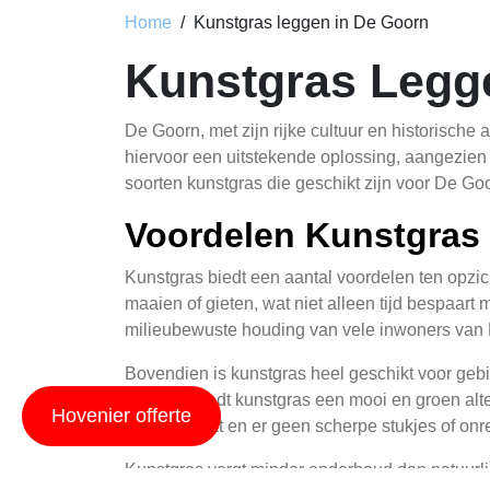
Home
Kunstgras leggen in De Goorn
Kunstgras Legg
De Goorn, met zijn rijke cultuur en historische
hiervoor een uitstekende oplossing, aangezien h
soorten kunstgras die geschikt zijn voor De Goo
Voordelen Kunstgras
Kunstgras biedt een aantal voordelen ten opzich
maaien of gieten, wat niet alleen tijd bespaar
milieubewuste houding van vele inwoners van
Bovendien is kunstgras heel geschikt voor geb
groeien, biedt kunstgras een mooi en groen alte
Hovenier offerte
stoffen bevat en er geen scherpe stukjes of on
Kunstgras vergt minder onderhoud dan natuurli