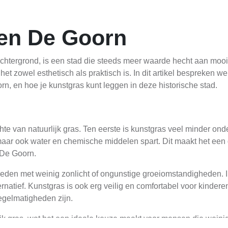
en De Goorn
 achtergrond, is een stad die steeds meer waarde hecht aan mooi
et zowel esthetisch als praktisch is. In dit artikel bespreken w
rn, en hoe je kunstgras kunt leggen in deze historische stad.
te van natuurlijk gras. Ten eerste is kunstgras veel minder ond
t maar ook water en chemische middelen spart. Dit maakt het een
 De Goorn.
ieden met weinig zonlicht of ongunstige groeiomstandigheden. I
rnatief. Kunstgras is ook erg veilig en comfortabel voor kindere
regelmatigheden zijn.
jk gras, wat het een ideale keuze maakt voor mensen die weini